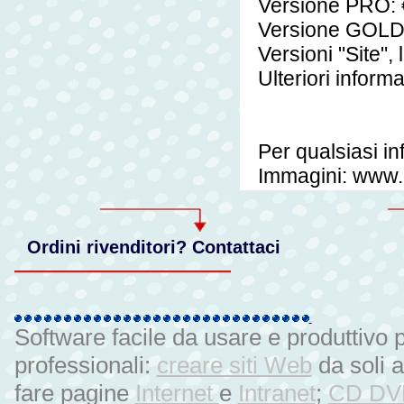
Versione PRO:
Versione GOLD
Versioni "Site",
Ulteriori inform
Per qualsiasi i
Immagini: www.
Ordini rivenditori? Contattaci
Software facile da usare e produttivo 
professionali:
creare siti Web
da soli 
fare pagine
Internet
e
Intranet
;
CD DVD 