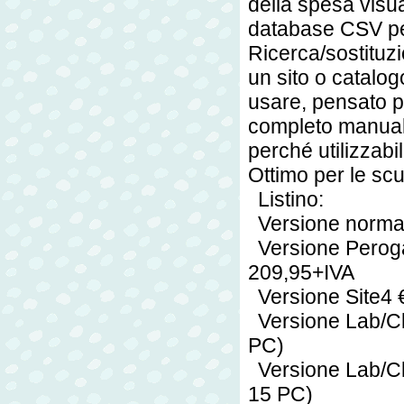
della spesa vis
database CSV pe
Ricerca/sostituz
un sito o catalo
usare, pensato per 
completo manuale
perché utilizzab
Ottimo per le sc
Listino:
Versione norm
Versione Peroga
209,95+IVA
Versione Site4 
Versione Lab/Cl
PC)
Versione Lab/Cl
15 PC)