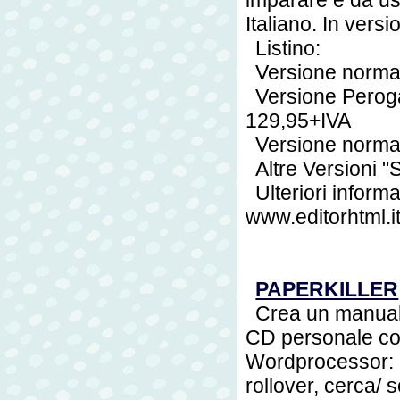
imparare e da us
Italiano. In vers
Listino:
Versione norma
Versione Peroga
129,95+IVA
Versione norma
Altre Versioni "S
Ulteriori inform
www.editorhtml.i
PAPERKILLER
Crea un manuale
CD personale con
Wordprocessor: 
rollover, cerca/ 