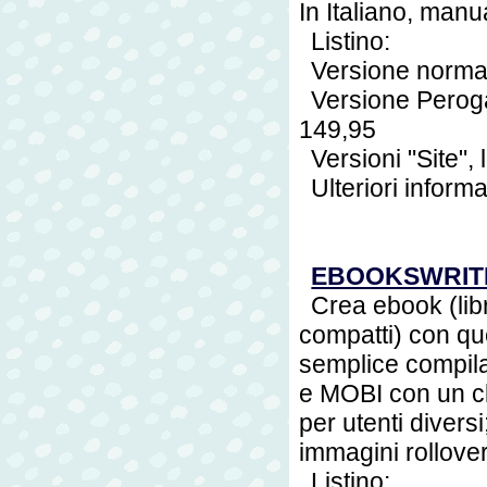
In Italiano, ma
Listino:
Versione norm
Versione Peroga
149,95
Versioni "Site",
Ulteriori inform
EBOOKSWRIT
Crea ebook (lib
compatti) con qu
semplice compila
e MOBI con un cl
per utenti divers
immagini rollover
Listino: