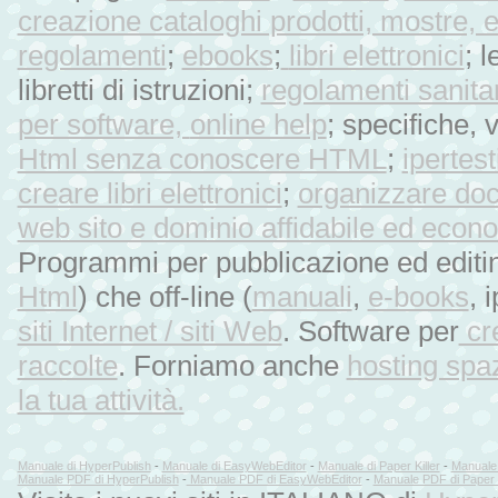
creazione cataloghi prodotti, mostr
regolamenti
;
ebooks
;
libri elettronici
; 
libretti di istruzioni;
regolamenti sanitar
per software,
online help
; specifiche, 
Html senza conoscere HTML
;
ipertest
creare libri elettronici
;
organizzare doc
web sito e dominio affidabile ed econ
Programmi per pubblicazione ed editing
Html
) che off-line (
manuali
,
e-books
, 
siti Internet / siti Web
. Software per
cr
raccolte
. Forniamo anche
hosting spaz
la tua attività.
Manuale di HyperPublish
-
Manuale di EasyWebEditor
-
Manuale di Paper Killer
-
Manuale 
Manuale PDF di HyperPublish
-
Manuale PDF di EasyWebEditor
-
Manuale PDF di Paper K