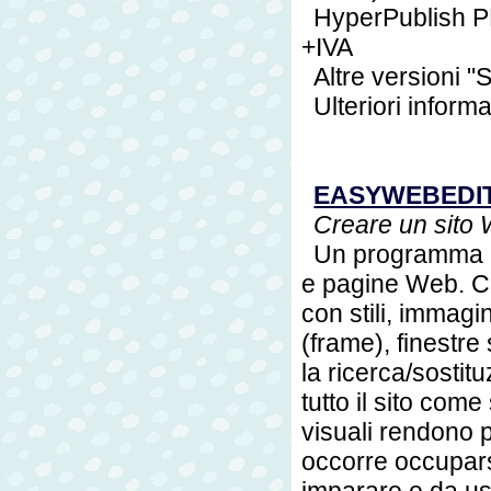
HyperPublish 
+IVA
Altre versioni "S
Ulteriori inform
EASYWEBEDI
Creare un sit
Un programma pr
e pagine Web. Cre
con stili, immagi
(frame), finestre
la ricerca/sostit
tutto il sito com
visuali rendono p
occorre occuparsi