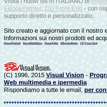
Visita i nuovi siti in ITALIANO di
Hyper
EBooksWriter
,
CD Front End
- con ris
supporto diretto e personalizzato.
Sito creato e aggiornato con il nostro 
Informazioni sui nostri prodotti ed acq
HyperPublish
-
EasyWebEditor
-
PaperKiller
-
EBooksWriter
-
CD Front End
(C) 1996, 2015
Visual Vision
-
Progra
Web multimedia e ipermedia
Rispondiamo a tutte le email,
per cont