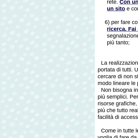
rete.
Con un
un sito
e co
6) per fare c
ricerca. Fai 
segnalazione
più tanto;
La realizzazion
portata di tutti.
cercare di non s
modo lineare le 
Non bisogna infa
più semplici. Pe
risorse grafiche
più che tutto rea
facilità di access
Come in tutte l
voglia di fare d