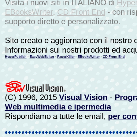
Visita i nuovi siti in ITALIANO di
Hyper
EBooksWriter
,
CD Front End
- con ris
supporto diretto e personalizzato.
Sito creato e aggiornato con il nostro 
Informazioni sui nostri prodotti ed acq
HyperPublish
-
EasyWebEditor
-
PaperKiller
-
EBooksWriter
-
CD Front End
(C) 1996, 2015
Visual Vision
-
Progra
Web multimedia e ipermedia
Rispondiamo a tutte le email,
per cont