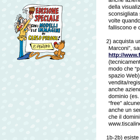
della visuali
sconsigliata 
volte quando 
falliscono e 
2) acquista u
Marconi”, sar
http://www.
(tecnicamente
modo che “pu
spazio Web)
vendita/regi
anche aziend
dominio (es
“free” alcun
anche un ser
che il domini
www.tiscaline
1b-2b) esiste