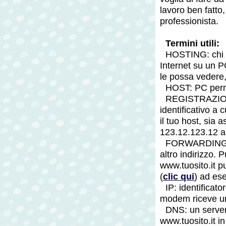
lavoro ben fatto,
professionista.
Termini utili:
HOSTING: chi 
Internet su un 
le possa veder
HOST: PC perm
REGISTRAZIONE
identificativo a 
il tuo host, sia
123.12.123.12 
FORWARDING: è
altro indirizzo.
www.tuosito.it p
(
clic qui
) ad ese
IP: identificat
modem riceve u
DNS: un serve
www.tuosito.it i