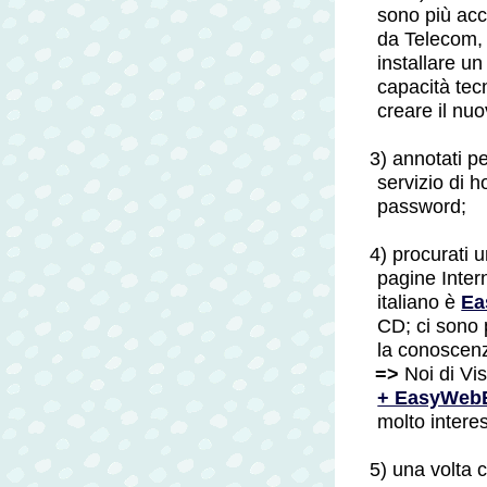
sono più acc
da Telecom, 
installare u
capacità tec
creare il nu
3) annotati p
servizio di 
password;
4) procurati 
pagine Intern
italiano è
Ea
CD; ci sono 
la conoscen
=>
Noi di Vi
+ EasyWebE
molto interes
5) una volta c