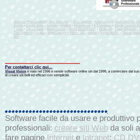
Access New Zealand
-
Alta Vista (ex)
-
AOL search
-
Arianna (ex)
-
Ask.com (ex As
Excite
-
Excite Italia
-
Google
-
HotBot
-
HvemHvor
-
Il Trovatore
-
Jayde Search Sm
Lycos
-
Lycos Italia
-
Mamma.com
-
MSN Search (ex)
-
Multisoft
-
Open Directory 
TheSpider.it
-
Virgilio
-
WebCrawler
-
Yahoo UK
-
Yahoo
-
Yahoo Au/Nz
-
Yahoo Italia
SG
Per contattarci clic qui...
Visual Vision
è nata nel 1996 e vende software online sin dal 1998, a cominciare dal suo p
di creare siti belli ed efficaci con semplicità.
Software facile da usare e produttivo 
professionali:
creare siti Web
da soli 
fare pagine
Internet
e
Intranet
;
CD DVD 