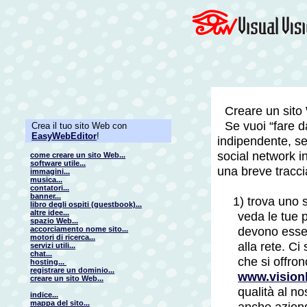
Creare un sit
Se vuoi “fare da
Crea il tuo sito Web con
EasyWebEditor
!
indipendente, se
social network in
come creare un sito Web...
software utile...
una breve tracc
immagini...
musica...
contatori...
banner...
1) trova uno 
libro degli ospiti (guestbook)...
altre idee...
veda le tue 
spazio Web...
devono esse
accorciamento nome sito...
motori di ricerca...
alla rete. C
servizi utili...
chat...
che si offron
hosting...
registrare un dominio...
www.visionh
creare un sito Web...
qualità al n
indice...
mappa del sito...
anche aziend