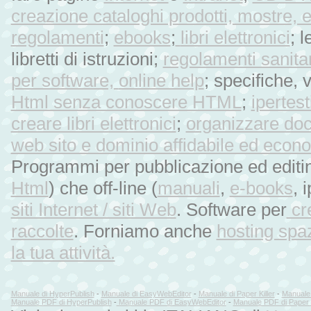
creazione cataloghi prodotti, mostr
regolamenti
;
ebooks
;
libri elettronici
; 
libretti di istruzioni;
regolamenti sanitar
per software,
online help
; specifiche, 
Html senza conoscere HTML
;
ipertest
creare libri elettronici
;
organizzare doc
web sito e dominio affidabile ed econ
Programmi per pubblicazione ed editing
Html
) che off-line (
manuali
,
e-books
, 
siti Internet / siti Web
. Software per
cr
raccolte
. Forniamo anche
hosting spaz
la tua attività.
Manuale di HyperPublish
-
Manuale di EasyWebEditor
-
Manuale di Paper Killer
-
Manuale 
Manuale PDF di HyperPublish
-
Manuale PDF di EasyWebEditor
-
Manuale PDF di Paper K